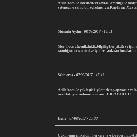
Atilla hoca ile internetteki sayfası aracılığı ile t
yeteneğine sahip bir öğretmendir.Kendisine Must
Mustafa Aydın -
08/09/2017 - 15:01
Mert hoca düzenli,dakik,bilgili,güler yüzlü ve işi
tanıdığım en samimi ve iyi ders anlatan hocalardan 
Selin aras -
07/09/2017 - 17:13
Atilla hoca ile yaklaşık 1 yıldır ders yapıyoruz ve 
nasıl bittiğini anlamıyorsunuz.DOĞA KOLEJİ
Emre -
07/09/2017 - 15:00
Cok memnun kaldim herkese tavsiye ederim 