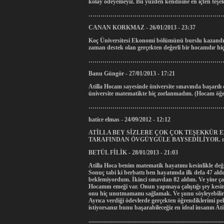
kolay ödeyemeyiz. Bu yüzden kendisine en içten teşe
……………………………………………………………………
CANAN KORKMAZ - 26/01/2013 - 23:37
Koç Üniversitesi Ekonomi bölümünü burslu kazandım 
zaman destek olan gerçekten değerli bir hocamdır hi
……………………………………………………………………
Banu Güngör - 27/01/2013 - 17:21
Atilla Hocam sayesinde üniversite sınavında başarıl
üniversite matematikte hiç zorlanmadım. (Hocam öğre
…………………………………………………………………
hatice elmas - 24/09/2012 - 12:12
ATİLLA BEY SİZLERE ÇOK ÇOK TEŞEKKÜR 
TARAFINDAN ÖVGÜYGÜLE BAYSEDİLİY
BETÜL FİLİK - 28/01/2013 - 21:03
Atilla Hoca benim matematik hayatımı kesinlikle değiş
Sonuç tabi ki berbattı ben hayatımda ilk defa 47 aldım
beklemiyordum. İkinci sınavdan 82 aldım. Ve yine ça
Hocamın emeği var. Onun yapmaya çalıştığı şey kesi
onu hiç unutmamamı sağlamak. Ve şunu söyleyebilirim
Ayrıca verdiği ödevlerde gerçekten öğrendiklerimi pe
istiyorsanız bunu başarabileceğiz en ideal insanın 
..........................................................................................