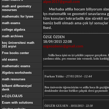
alper2017@gmail.com
math and geometry
Merhaba atilla hocam biliyorum size ha
resourses
lys matematik ve geometri sınavlarına g
mathematic for lysee
tüm konuları tekrarladik size sürekli s
math exams
henüz belli olmadı ama çok iyi sonuçlar 
lisesi.
college algebra
...................................................................
math archives
ÖZGE ÖZDEN
18/09/2015 22:08
koç üniversitesi math
101 arşivi
ozgeozdenn@gmail.com
Free books center
Atilla hoca işini en iyi şekilde yapıyor gerçekten. 
yardımcı oldu. pes etmeme izin vermedi. kolu kırıldığ
old exams
..........................................................................................
mathematic exams
Algebra worksheets
Furkan Yıldız
-
27/01/2014 - 12:44
math resourses
bilkent differansiyel
Ben üniversite öğrencisiyim ve atilla hoca ile geçtiğ
denk
denklemler dersine birlikte çalıştık dersi geçmemde 
e-C@LCULUS
Exam with solutions
ÖZGÜR GULSEN
-
10/11/2013 - 22:30