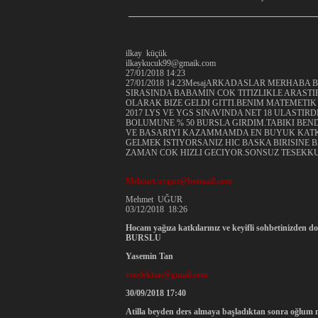
ilkay küçük
ilkaykucuk99@gmaik.com
27/01/2018 14:23
27/01/2018 14:23MesajARKADASLAR MERHABA
SIRASINDA BABAMIN COK TITIZLIKLE ARAST
OLARAK BIZE GELDI GITTI.BENIM MATEMETIK
2017 LYS VE YGS SINAVINDA NET 18 ULASTIR
BOLUMUNE % 50 BURSLA GIRDIM.TABIKI BEN
VE BASARIYI KAZAMMAMDA EN BUYUK KATKI
GELMEK ISTIYORSANIZ HIC BASKA BIRISINE
ZAMAN COK HIZLI GECIYOR.SONSUZ TESEKKU
Mehmet.uygur@hotmail.com
Mehmet UĞUR
03/12/2018 18:26
Hocam yağıza katkılarınız ve keyifli sohbetinizde
BURSLU
Yasemin Tan
ymelektan@gmail.com
30/09/2018 17:40
Atilla beyden ders almaya başladıktan sonra oğlum ma