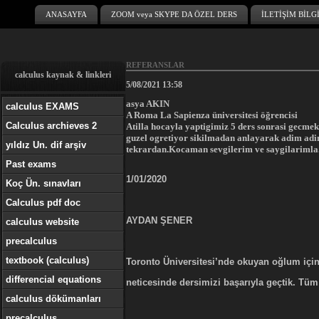
ANASAYFA
ZOOM veya SKYPE DA ÖZEL DERS
İLETİŞİM BİLG
REFERANSLAR
calculus kaynak & linkleri
5/08/2021 13:58
asya AKIN
calculus EXAMS
A Roma La Sapienza üniversitesi öğrencisi
Calculus archieves 2
Atilla hocayla yaptigimiz 5 ders sonrasi gecme
guzel ogretiyor sikilmadan anlayarak adim ad
yıldız Un. dif arşiv
tekrardan.Kocaman sevgilerim ve saygilarimla.
Past exams
1/01/2020
Koç Ün. sınavları
Calculus pdf doc
AYDAN ŞENER
calculus website
precalculus
textbook (calculus)
Toronto Üniversitesi’nde okuyan oğlum için C
differencial equations
neticesinde dersimizi başarıyla geçtik. Tü
calculus dökümanları
precalculus