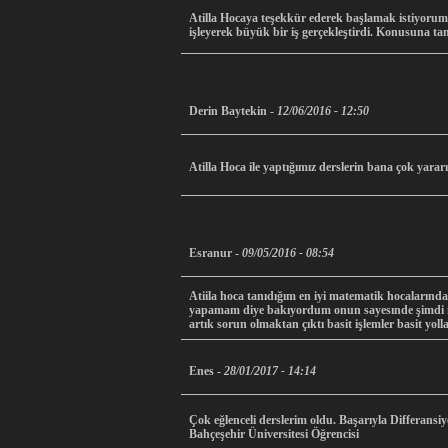
Atilla Hocaya teşekkür ederek başlamak istiyorum. 
işleyerek büyük bir iş gerçekleştirdi. Konusuna tam
Derin Baytekin -
12/06/2016 - 12:50
Atilla Hoca ile yaptığımız derslerin bana çok yarar
Esranur -
09/05/2016 - 08:54
Atiila hoca tanıdığım en iyi matematik hocaların
yapamam diye bakıyordum onun sayesınde şimdi ne
artık sorun olmaktan çıktı basit işlemler basit yoll
Enes -
28/01/2017 - 14:14
Çok eğlenceli derslerim oldu. Başarıyla Differansiye
Bahçeşehir Üniversitesi Öğrencisi