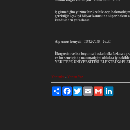
iç girmediğim yüzüne bir kez bile açıp bakmadığım l
gerektiğini çok iyi biliyor konusuna süper hakim ay
kendisinden yararlanın
Alp umut konyalı
-
10/12/2018 - 16:31
İlkogretim ve lise boyunca basketbolla fazlaca ugr
ve bır sene içinde matematigimi oldukca iyi sekild
YEDİTEPE ÜNİVERSİTESİ ELEKTRİK&ELE
Yorumlar
-
Yorum Yaz
Paylaş
Facebook
Twitter
Email
Gmail
LinkedIn