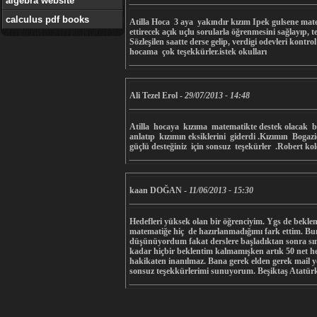
algebra website
calculus pdf books
Atilla Hoca 3 aya yakındır kızım Ipek gulsene matemat
ettirecek açık uçlu sorularla öğrenmesini sağlayıp, t
Sözleşilen saatte derse gelip, verdigi odevleri kontro
hocama çok teşekkürler.istek okulları
Ali Tezel Erol
-
29/07/2013 - 14:48
Atilla hocaya kızıma matematikte destek olacak b
anlatıp kızımın eksiklerini giderdi .Kızımın Bog
güçlü desteğiniz için sonsuz teşekürler .Robert kol
kaan DOĞAN
-
11/06/2013 - 15:30
Hedefleri yüksek olan bir öğrenciyim. Ygs de bekl
matematiğe hiç de hazırlanmadığımı fark ettim. Bun
düşünüyordum fakat derslere başladıktan sonra sına
kadar hiçbir beklentim kalmamışken artık 50 net he
hakikaten inanılmaz. Bana gerek elden gerek mail yo
sonsuz teşekkürlerimi sunuyorum. Beşiktaş Atatürk