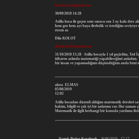
bberkk.ba@gmail.com
30/09/2018 14:28
Atilla hoca ile geçen sene sınava son 3 ay kala der
hem geo hem ayt baya ilerledik ve istediğim seviyeye
etsem az
Dila KOLOT
dilaakolot6@gmail.com
31/10/2018 15:28 Atilla hocayla 1 yıl geçirdim, Ted 
itibaren aslında matematiği yapabileceğimi anladım. T
bir insan ve yapamadığımı düşündüğüm anda beni mot
..........................................................................................
alara ELMAS
05/08/2019
12:02
Atilla hocadan düzenli aldığım matematik dersleri sa
hakim, bilgili ve çok iyi bir anlatımı var. Her zaman
Matematik ile ilgili herhangi bir konuda yardıma ihti
..........................................................................................
Namık Buğra Karabıyık
-
26/06/2019 - 17:17