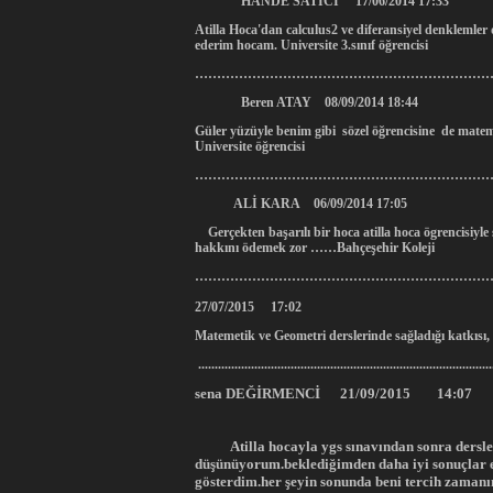
HANDE SATICI 17/06/2014 17:33
Atilla Hoca'dan calculus2 ve diferansiyel denklemler 
ederim hocam. Universite 3.sınıf öğrencisi
…………………………………………………………
Beren ATAY 08/09/2014 18:44
Güler yüzüyle benim gibi sözel öğrencisine de matema
Universite öğrencisi
…………………………………………………………
ALİ KARA 06/09/2014 17:05
Gerçekten başarılı bir hoca atilla hoca ögrencisiyle 
hakkını ödemek zor ……Bahçeşehir Koleji
…………………………………………………………
27/07/2015 17:02
Matemetik ve Geometri derslerinde sağladığı katkısı, 
.........................................................................................
sena DEĞİRMENCİ 21/09/2015 14:07
Atilla hocayla ygs sınavından sonra derslere 
düşünüyorum.beklediğimden daha iyi sonuçlar el
gösterdim.her şeyin sonunda beni tercih zamanı