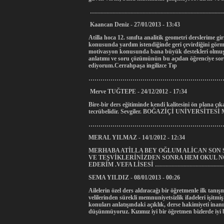
………………………………………………………………
Kaancan Deniz - 27/01/2013 - 13:43
Atilla hoca 12. sınıfta analitik geometri derslerime g
konusunda yardım istendiğinde geri çevirdiğini g
motivasyon konusunda bana büyük destekleri olmuştur
anlatımı ve soru çözümünün bu açıdan öğrenciye so
ediyorum.Cerrahpaşa ingilizce Tıp
…………………………………………………………………
Merve TUĞTEPE - 24/12/2012 - 17:34
Bire-bir ders eğitiminde kendi kalitesini ön plana çı
tecrübelidir. Sevgiler. BOĞAZİÇİ UNİVERSİTES
…………………………………………………………………
MERAL YILMAZ - 14/1/2012 - 12:34
MERHABA ATİLLA BEY OĞLUM ALİCAN SON 
VE TEŞVİKLERİNİZDEN SONRA HEM OKUL 
EDERİM .VEFA LİSESİ ……………………
SEMA YILDIZ - 08/01/2013 - 00:26
Ailelerin özel ders aldıracağı bir öğretmenle ilk ta
velilerinden sürekli memnuniyetsizlik ifadeleri işitmi
konuları anlatışındaki açıklık, derse hakimiyeti inan
düşünmüyoruz. Kızımız iyi bir öğretmen bizlerde iyi bi