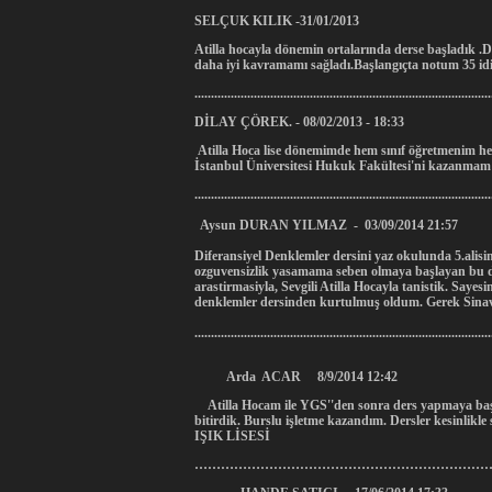
SELÇUK KILIK -31/01/2013
Atilla hocayla dönemin ortalarında derse başladık 
daha iyi kavramamı sağladı.Başlangıçta notum 35 idi
..........................................................................................
DİLAY ÇÖREK. - 08/02/2013 - 18:33
Atilla Hoca lise dönemimde hem sınıf öğretmenim he
İstanbul Üniversitesi Hukuk Fakültesi'ni kazanma
..........................................................................................
Aysun DURAN YILMAZ - 03/09/2014 21:57
Diferansiyel Denklemler dersini yaz okulunda 5.alisi
ozguvensizlik yasamama seben olmaya başlayan bu dersi 
arastirmasiyla, Sevgili Atilla Hocayla tanistik. Saye
denklemler dersinden kurtulmuş oldum. Gerek Sinav ön
..........................................................................................
Arda ACAR 8/9/2014 12:42
Atilla Hocam ile YGS''den sonra ders yapmaya başlad
bitirdik. Burslu işletme kazandım. Dersler kesinlik
IŞIK LİSESİ
……………………………………………………………