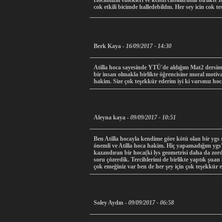
Hocamizin emekleri ve kendi cabalarimla birlikte z
cok etkili bicimde halledebildm. Her sey icin 
Berk Kaya -
16/09/2017 - 14:30
Atilla hoca sayesinde YTÜ'de aldığım Mat2 dersimi 
bir insan olmakla birlikte öğrencisine moral motiva
hakim. Size çok teşekkür ederim iyi ki varsı
Aleyna kaya -
09/09/2017 - 10:51
Ben Atilla hocayla kendime göre kötü olan bir ygs 
önemli ve Atilla hoca hakim. Hiç yapamadığım ygs'
kazandıran bir hoca(ki lys geometrisi daha da zord
soru çözerdik. Tercihlerimi de birlikte yaptık şu
çok emeğiniz var ben de her şey için çok te
Soley Aydın -
09/09/2017 - 06:58