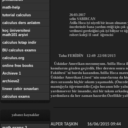
math-help
tutorial calculus
26:03:2017
selin SABIRCAN
calculus ders anlatım
Atilla Hoca iyi niyetli bir insan olmanı
öncelerinde bana yardım ettiği için çok 
koç üniversitesi
verilmesi gerektiğini çok iyi biliyor ve 
math101 arşivi
robert koleji 11 sınıf öğrencisi
calculus kıtap indir
BU calculus exams
Taha FER
İDİN 12:49
22/08/2015
calculus.org
Üsküdar Amerikan mezunuyum. Atilla Hoca ile d
online free books
konularını gözden geçirdik. Her dersten sonra n
Fakültesi''ni burslu kazandım.Atilla Hoca mat
Archieve 1
Üsküdar Amerikan Lisesi''nin sınavlarına da hiç
archieve2
ders sırasında hiçbir sıkıntı yaşamadık. (Öncede
mantığıyla öğretmesidir.Çoğu hocanın bile yalnı
lineer cebir sınavları
yardımsever bir insandır, sizi bir takım arkada
yardımlara da her zaman hazırdır.Özellikle y
calculus exams
....
..................................................................................
yabancı kaynaklar
ALPER TAŞKIN 16/06/2015 09:44
math exams 3