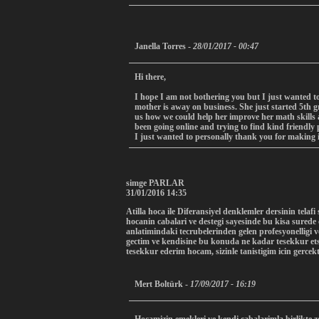
Janella Torres -
28/01/2017 - 00:47
Hi there,
I hope I am not bothering you but I just wanted t
mother is away on business. She just started 5th g
us how we could help her improve her math skills 
been going online and trying to find kind friendl
I just wanted to personally thank you for making i
simge PARLAR
31/01/2016 14:35
Atilla hoca ile Diferansiyel denklemler dersinin tela
hocanin cabalari ve destegi sayesinde bu kisa surede
anlatimindaki tecrubelerinden gelen profesyonelligi v
gectim ve kendisine bu konuda ne kadar tesekkur ets
tesekkur ederim hocam, sizinle tanistigim icin gerc
Mert Boltürk -
17/09/2017 - 16:19