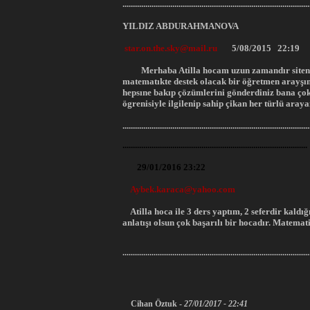
..........................................................................................
YILDIZ ABDURAHMANOVA
star.on.the.sky@mail.ru
5/08/2015 22:19
Merhaba Atilla hocam uzun zamandır siteniz
matematıkte destek olacak bir öğretmen arayşım
hepsıne bakıp çözümlerini gönderdiniz bana çok k
ögrenisiyle ilgilenip sahip çikan her türlü ar
..........................................................................................
.........................................................................................
29/01/2016 23:22
Aybek.karaca@yahoo.com
Atilla hoca ile 3 ders yaptım, 2 seferdir kaldı
anlatışı olsun çok başarılı bir hocadır. Matematik
..........................................................................................
Cihan Öztuk -
27/01/2017 - 22:41