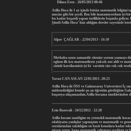
Dilara Eren - 26/05/2013 00:46
Atilla Hoca ile 1 ay içinde bütün matematik bilgimi t
mucize gibi bir şeydi. Ben bile inanamıyordum iyi bir
bu kadar başarılı yapan özelliklerin başında geliy
Şimdi Atilla Hoca''dan aldığım dersler sayesinde is
Alper ÇAĞLAR -
22/04/2013 - 16:30
Merhaba uzun zamandir sitenize yorum yazmayı düş
oglum ilk kez matematikten yuksek not aldi ve matem
sizinle karsilasmisiz iyi ki varsiniz size cok cok 
Yavuz CAN ASLAN 22/01/2013 -20:23
Atilla Hoca ile ÖSS ve Galatasaray Universitesi İç s
mühendisliğini hemde şu an öğrenim gördüğüm Galat
başarıya ulaşamazdım.Atilla hocama emeklerinden do
…………………………………………………………………
Esin Bozovali - 24/12/2012 - 22:20
Atilla hocam tanidigim en yetenekli matematik hocas
edabiyatta yanlışlar yapmıştım ve matematik ve geom
sorularından takıldığım en basit konulara kadar tekra
güven veren, bana matematik çalışmayı sevdiren ve 