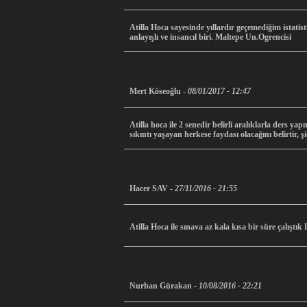
Atilla Hoca sayesinde yıllardır geçemediğim istatis
anlayışlı ve insancıl biri. Maltepe Un.Ogrencisi
Mert Köseoğlu -
08/01/2017 - 12:47
Atilla hoca ile 2 senedir belirli aralıklarla ders y
sıkıntı yaşayan herkese faydası olacağını belirtir, ş
Hacer SAV -
27/11/2016 - 21:55
Atilla Hoca ile sınava az kala kısa bir süre çalışt
Nurhan Gürakan -
10/08/2016 - 22:21