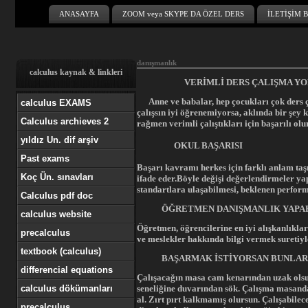
ANASAYFA
ZOOM veya SKYPE DA ÖZEL DERS
İLETİŞİM B
danışmanlık
calculus kaynak & linkleri
VERİMLİ DERS ÇALIŞMA Y
Anne ve babalar, hep çocukları çok ders çalı
calculus EXAMS
çalışsın iyi öğrenemiyorsa, aklında bir şey 
Calculus archieves 2
rağmen verimli çalıştıkları için başarılı olu
yıldız Un. dif arşiv
OKUL BAŞARISI
Past exams
Başarı kavramı herkes için farklı anlam taşır
Koç Ün. sınavları
ifade eder.Böyle değişi değerlendirmeler yap
standartlara ulaşabilmesi, beklenen perfor
Calculus pdf doc
ÖĞRETMEN DANIŞMANLIK YAPABİ
calculus website
Öğretmen, öğrencilerine en iyi alışkanlıklar
precalculus
ve meslekler hakkında bilgi vermek suretiyl
textbook (calculus)
BAŞARMAK İSTİYORSAN BUNLARI
differencial equations
Çalışacağın masa cam kenarından uzak olsun.
calculus dökümanları
seneliğine duvarından sök. Çalışma masanda
al. Zırt pırt kalkmamış olursun. Çalışabilec
precalculus