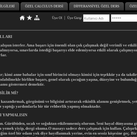
İLGİLERİ
ÖZEL CALCULUS DERSİ
DİFFERANSİYEL ÖZEL DERS
ÖZE
Üye Ol
Üye Girişi
OLLARI
şsın isterler. Ama başarı için önemli olan çok çalışmak değil verimli ve etkili
kalmıyorsa, sınavlarda istediği başarıyı elde edemiyorsa etkili olarak çalışmıy
rlar.
; kimi anne babalar için sınıf birincisi olmayı kimisi için teşekkür ya da takdir
ılabilmekle birlikte başarı, genel olarak çocuğun yaşına, düzeyine ve bulunduğu
mansı göstermesi demektir.
LİR Mİ?
 kazandırmak, görgüsünü ve bilgisini artırarak etkinlik alanını genişletmek, yete
e yaptığı yardımlarla bir tür rehberlik yapmış olmaktadır.
 YAPMALISIN
 Gürültüden, sıcak ve soğuktan etkilenmemiş olursun. Seni hayal dünyasına götü
 yemek yiyip, dergi okuma.O masayı sadece ders çalışmak için kullan. Çalışır
eğim özel bir odam yok diye hayıflanmak yerine, evin en sessiz köşesine geç. Bir