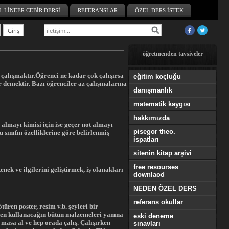
L LİNEER CEBİR DERSİ
REFERANSLAR
ÖZEL DERS İSTEK
öğretmenden tavsiyeler
 çalışmaktır.Öğrenci ne kadar çok çalışırsa
eğitim koçluğu
or demektir. Bazı öğrenciler az çalışmalarına
danışmanlık
matematik kaygısı
hakkımızda
 almayı kimisi için ise geçer not almayı
pisegor theo.
 sınıfın özelliklerine göre belirlenmiş
ispatları
sitenin kitap arşivi
free resourses
nek ve ilgilerini geliştirmek, iş olanakları
downlaod
NEDEN ÖZEL DERS
referans okullar
ren poster, resim v.b. şeyleri bir
ken kullanacağın bütün malzemeleri yanına
eski deneme
 masa al ve hep orada çalış. Çalışırken
sınavları