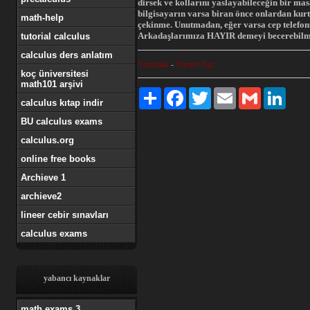
dirsek ve kollarını yaslayabileceğin bir ma
bilgisayarın varsa biran önce onlardan kurt
math-help
çekinme. Unutmadan, eğer varsa cep telefon
Arkadaşlarımıza HAYIR demeyi becerebilme
tutorial calculus
calculus ders anlatım
Yorumlar
-
Yorum Yaz
koç üniversitesi
math101 arşivi
Paylaş
Facebook
Twitter
Email
Gmail
Linked
calculus kıtap indir
BU calculus exams
calculus.org
online free books
Archieve 1
archieve2
lineer cebir sınavları
calculus exams
yabancı kaynaklar
math exams 3