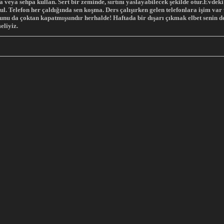
sa veya sehpa kullan. Sert bir zeminde, sırtını yaslayabilecek şekilde otur.Evde
ul. Telefon her çaldığında sen koşma. Ders çalışırken gelen telefonlara işim v
unu da çoktan kapatmışsındır herhalde! Haftada bir dışarı çıkmak elbet senin
liyiz.
In