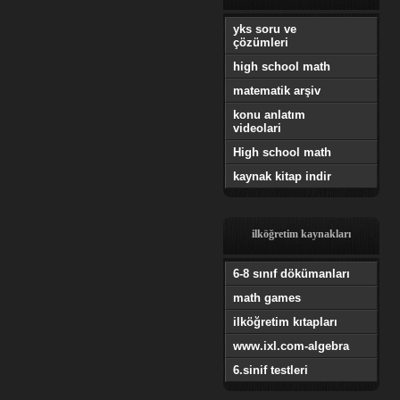
yks soru ve
çözümleri
high school math
matematik arşiv
konu anlatım
videolari
High school math
kaynak kitap indir
ilköğretim kaynakları
6-8 sınıf dökümanları
math games
ilköğretim kıtapları
www.ixl.com-algebra
6.sinif testleri