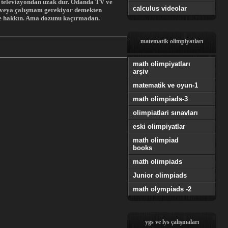
ki televizyondan uzak dur. Odanda TV ve
calculus videolar
ar veya çalışmam gerekiyor demekten
 de hakkın. Ama dozunu kaçırmadan.
matematik olimpiyatları
math olimpiyatları
arşiv
matematik ve oyun-1
math olimpiads-3
olimpiatlari sınavları
eski olimpiyatlar
math olimpiad
books
math olimpiads
Junior olimpiads
math olympiads -2
ygs ve lys çalışmaları