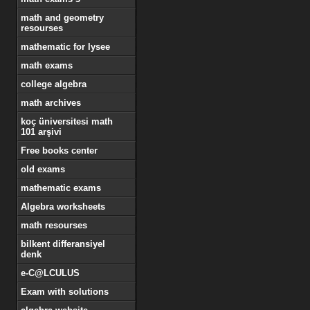
math and geometry
resourses
mathematic for lysee
math exams
college algebra
math archives
koç üniversitesi math
101 arşivi
Free books center
old exams
mathematic exams
Algebra worksheets
math resourses
bilkent differansiyel
denk
e-C@LCULUS
Exam with solutions